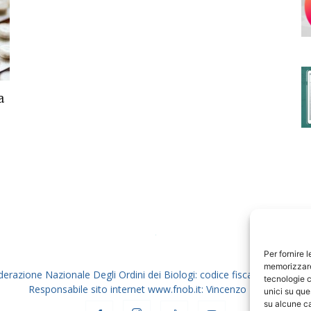
degli
a
Ordini
dei
Per fornire 
memorizzare 
derazione Nazionale Degli Ordini dei Biologi: codice fiscale 80069130
tecnologie c
Responsabile sito internet www.fnob.it: Vincenzo D'Anna
unici su que
su alcune ca