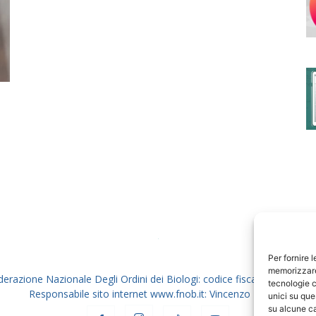
degli
Ordini
dei
Per fornire 
memorizzare 
derazione Nazionale Degli Ordini dei Biologi: codice fiscale 80069130
tecnologie c
Responsabile sito internet www.fnob.it: Vincenzo D'Anna
unici su que
su alcune ca