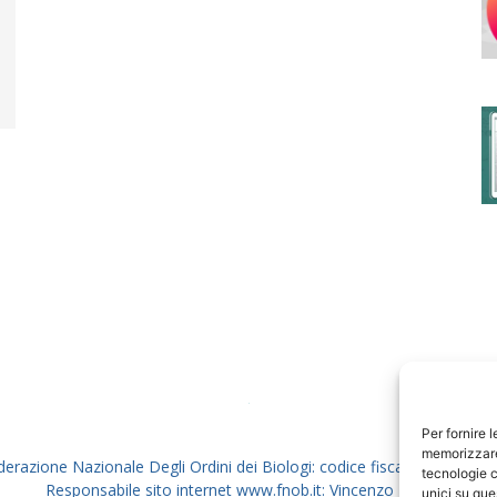
degli
Ordini
dei
Per fornire 
memorizzare 
derazione Nazionale Degli Ordini dei Biologi: codice fiscale 80069130
tecnologie c
Responsabile sito internet www.fnob.it: Vincenzo D'Anna
unici su que