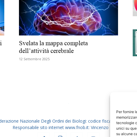
degli
i
Svelata la mappa completa
dell’attività cerebrale
12 Settembre 2025
Ordini
dei
Per fornire 
memorizzare 
derazione Nazionale Degli Ordini dei Biologi: codice fiscale 80069130
tecnologie c
Responsabile sito internet www.fnob.it: Vincenzo D'Anna
unici su que
su alcune ca