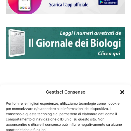
Gestisci Consenso
Per fornire le migliori esperienze, utilizziamo tecnologie come i cookie
per memorizzare e/o accedere alle informazioni del dispositivo. Il
Federazione Nazionale Degli Ordini dei Biologi:
consenso a queste tecnologie ci permetterà di elaborare dati come il
codice fiscale 80069130583
comportamento di navigazione o ID unici su questo sito. Non
Responsabile sito internet www.fnob.it: Vincenzo
acconsentire o ritirare il consenso può influire negativamente su alcune
caratteristiche e funzioni.
D'Anna