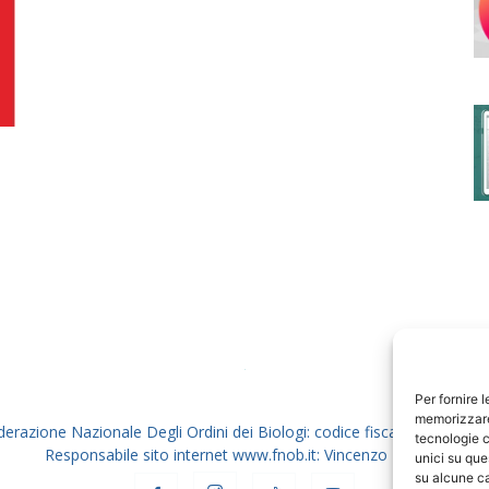
degli
Ordini
dei
Per fornire 
memorizzare 
derazione Nazionale Degli Ordini dei Biologi: codice fiscale 80069130
tecnologie c
Responsabile sito internet www.fnob.it: Vincenzo D'Anna
unici su que
su alcune ca