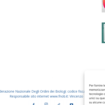
degli
Ordini
dei
Per fornire 
memorizzare 
derazione Nazionale Degli Ordini dei Biologi: codice fiscale 80069130
tecnologie c
Responsabile sito internet www.fnob.it: Vincenzo D'Anna
unici su que
su alcune ca