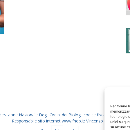
degli
n
Ordini
dei
Per fornire 
memorizzare 
derazione Nazionale Degli Ordini dei Biologi: codice fiscale 80069130
tecnologie c
Responsabile sito internet www.fnob.it: Vincenzo D'Anna
unici su que
su alcune ca