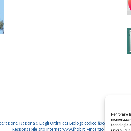
degli
Ordini
dei
Per fornire 
memorizzare 
derazione Nazionale Degli Ordini dei Biologi: codice fiscale 80069130
tecnologie c
Responsabile sito internet www.fnob.it: Vincenzo D'Anna
unici su que