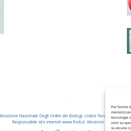
degli
Ordini
dei
Per fornire 
memorizzare 
derazione Nazionale Degli Ordini dei Biologi: codice fiscale 80069130
tecnologie c
Responsabile sito internet www.fnob.it: Vincenzo D'Anna
unici su que
su alcune ca