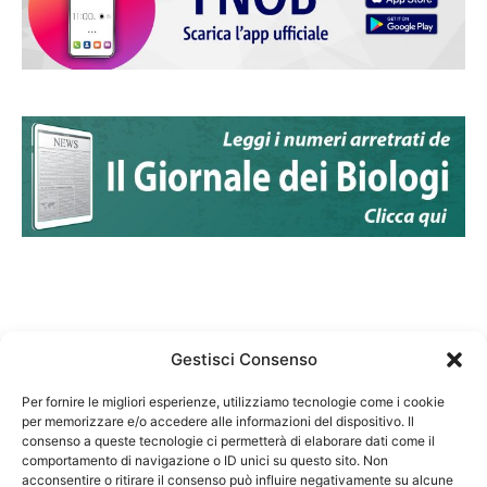
Gestisci Consenso
Per fornire le migliori esperienze, utilizziamo tecnologie come i cookie
per memorizzare e/o accedere alle informazioni del dispositivo. Il
Federazione Nazionale Degli Ordini dei Biologi:
consenso a queste tecnologie ci permetterà di elaborare dati come il
codice fiscale 80069130583
comportamento di navigazione o ID unici su questo sito. Non
Responsabile sito internet www.fnob.it: Vincenzo
acconsentire o ritirare il consenso può influire negativamente su alcune