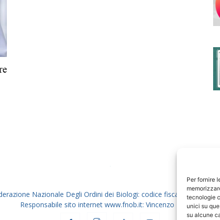
degli
re
Ordini
dei
Per fornire 
memorizzare 
derazione Nazionale Degli Ordini dei Biologi: codice fiscale 80069130
tecnologie c
Responsabile sito internet www.fnob.it: Vincenzo D'Anna
unici su que
su alcune ca