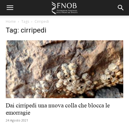
Home
Tags
Cirripedi
Tag: cirripedi
Dai cirripedi una nuova colla che blocca le
emorragie
24 Agosto 2021