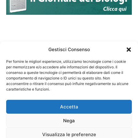
Gestisci Consenso
Per fornire le migliori esperienze, utilizziamo tecnologie come i cookie
per memorizzare e/o accedere alle informazioni del dispositivo. Il
Federazione Nazionale Degli Ordini dei Biologi:
consenso a queste tecnologie ci permetterà di elaborare dati come il
codice fiscale 80069130583
comportamento di navigazione o ID unici su questo sito. Non
Responsabile sito internet www.fnob.it: Vincenzo
acconsentire o ritirare il consenso può influire negativamente su alcune
D'Anna
caratteristiche e funzioni.
Accetta
Nega
Privacy Policy
Cookie Policy
Visualizza le preferenze