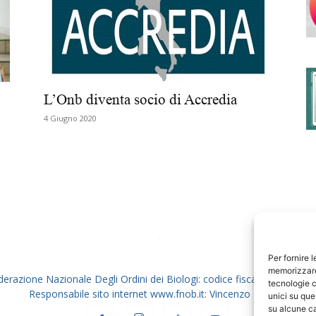
degli
L’Onb diventa socio di Accredia
4 Giugno 2020
Ordini
dei
Per fornire 
memorizzare 
derazione Nazionale Degli Ordini dei Biologi: codice fiscale 80069130
tecnologie c
Responsabile sito internet www.fnob.it: Vincenzo D'Anna
unici su que
su alcune ca