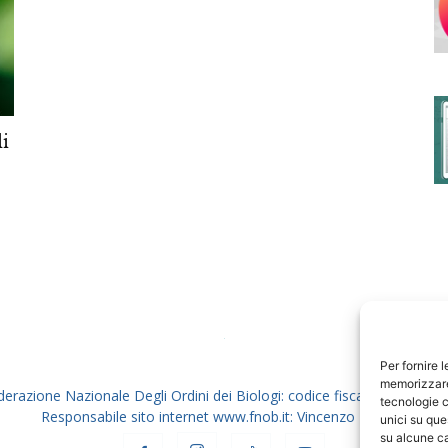
degli
li
Ordini
dei
Per fornire 
memorizzare 
derazione Nazionale Degli Ordini dei Biologi: codice fiscale 80069130
tecnologie c
Responsabile sito internet www.fnob.it: Vincenzo D'Anna
unici su que
su alcune ca