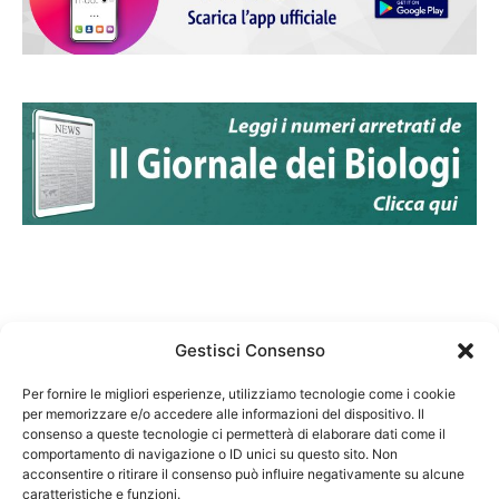
Gestisci Consenso
Per fornire le migliori esperienze, utilizziamo tecnologie come i cookie
per memorizzare e/o accedere alle informazioni del dispositivo. Il
Federazione Nazionale Degli Ordini dei Biologi:
consenso a queste tecnologie ci permetterà di elaborare dati come il
codice fiscale 80069130583
comportamento di navigazione o ID unici su questo sito. Non
Responsabile sito internet www.fnob.it: Vincenzo
acconsentire o ritirare il consenso può influire negativamente su alcune
caratteristiche e funzioni.
D'Anna