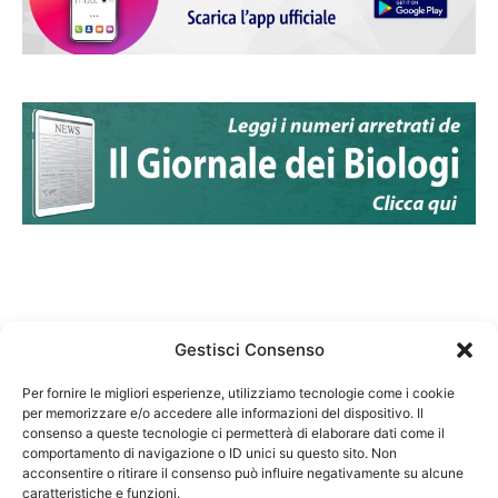
Gestisci Consenso
Per fornire le migliori esperienze, utilizziamo tecnologie come i cookie
per memorizzare e/o accedere alle informazioni del dispositivo. Il
Federazione Nazionale Degli Ordini dei Biologi:
consenso a queste tecnologie ci permetterà di elaborare dati come il
codice fiscale 80069130583
comportamento di navigazione o ID unici su questo sito. Non
Responsabile sito internet www.fnob.it: Vincenzo
acconsentire o ritirare il consenso può influire negativamente su alcune
caratteristiche e funzioni.
D'Anna