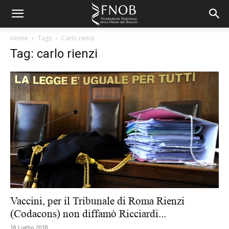
Home
Tags
Carlo rienzi
Tag: carlo rienzi
Vaccini, per il Tribunale di Roma Rienzi
(Codacons) non diffamò Ricciardi...
18 Luglio 2018