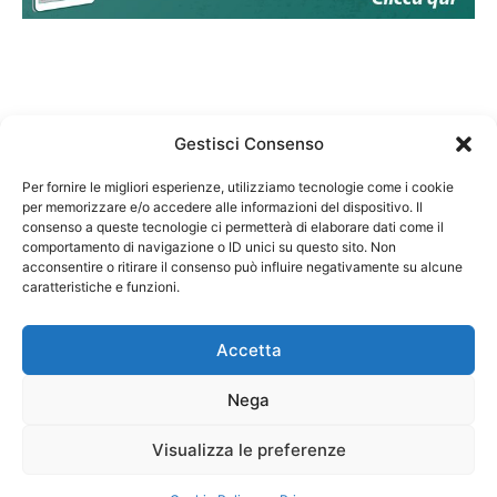
Gestisci Consenso
Per fornire le migliori esperienze, utilizziamo tecnologie come i cookie
per memorizzare e/o accedere alle informazioni del dispositivo. Il
Federazione Nazionale Degli Ordini dei Biologi:
consenso a queste tecnologie ci permetterà di elaborare dati come il
codice fiscale 80069130583
comportamento di navigazione o ID unici su questo sito. Non
Responsabile sito internet www.fnob.it: Vincenzo
acconsentire o ritirare il consenso può influire negativamente su alcune
caratteristiche e funzioni.
D'Anna
Accetta
Nega
Privacy Policy
Cookie Policy
Visualizza le preferenze
Copyright © 2023 Federazione Nazionale degli Ordini dei Biologi, All