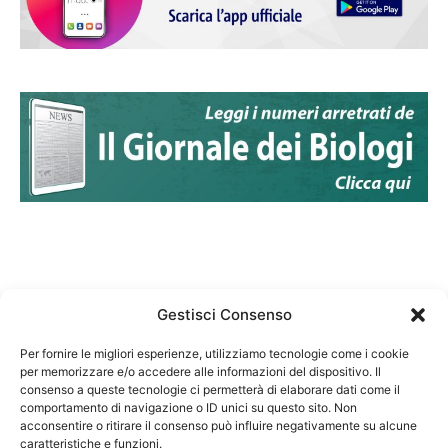
Gestisci Consenso
Per fornire le migliori esperienze, utilizziamo tecnologie come i cookie
per memorizzare e/o accedere alle informazioni del dispositivo. Il
Federazione Nazionale Degli Ordini dei Biologi:
consenso a queste tecnologie ci permetterà di elaborare dati come il
codice fiscale 80069130583
comportamento di navigazione o ID unici su questo sito. Non
Responsabile sito internet www.fnob.it: Vincenzo
acconsentire o ritirare il consenso può influire negativamente su alcune
caratteristiche e funzioni.
D'Anna