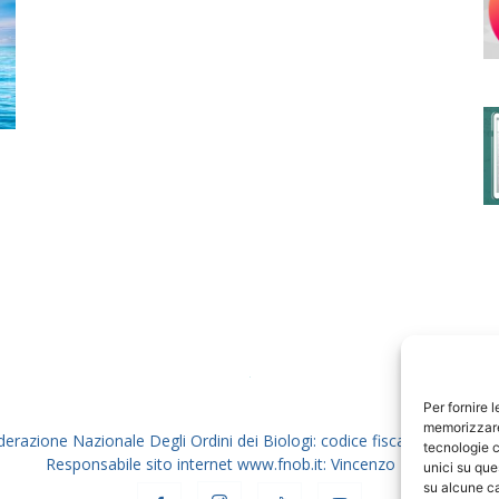
degli
Ordini
dei
Per fornire 
memorizzare 
derazione Nazionale Degli Ordini dei Biologi: codice fiscale 80069130
tecnologie c
Responsabile sito internet www.fnob.it: Vincenzo D'Anna
unici su que
su alcune ca