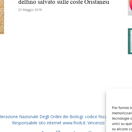
delfino salvato sulle coste Oristanesi
23 Maggio 2018
degli
Ordini
dei
Per fornire 
memorizzare 
derazione Nazionale Degli Ordini dei Biologi: codice fiscale 80069130
tecnologie c
Responsabile sito internet www.fnob.it: Vincenzo D'Anna
unici su que
su alcune ca