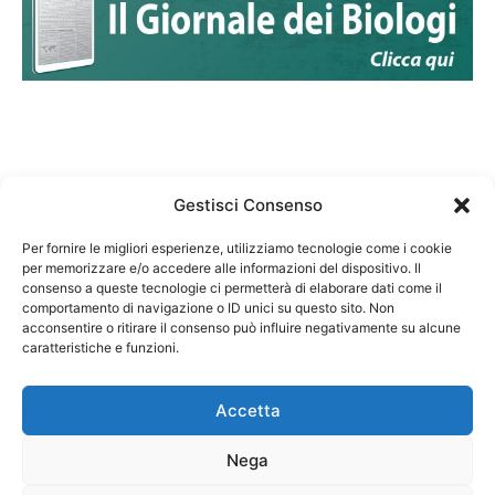
Gestisci Consenso
Per fornire le migliori esperienze, utilizziamo tecnologie come i cookie
per memorizzare e/o accedere alle informazioni del dispositivo. Il
Federazione Nazionale Degli Ordini dei Biologi:
consenso a queste tecnologie ci permetterà di elaborare dati come il
codice fiscale 80069130583
comportamento di navigazione o ID unici su questo sito. Non
Responsabile sito internet www.fnob.it: Vincenzo
acconsentire o ritirare il consenso può influire negativamente su alcune
D'Anna
caratteristiche e funzioni.
Accetta
Nega