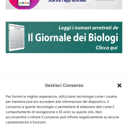
Gestisci Consenso
Per fornire le migliori esperienze, utilizziamo tecnologie come i cookie
per memorizzare e/o accedere alle informazioni del dispositivo. Il
Federazione Nazionale Degli Ordini dei Biologi:
consenso a queste tecnologie ci permetterà di elaborare dati come il
codice fiscale 80069130583
comportamento di navigazione o ID unici su questo sito. Non
Responsabile sito internet www.fnob.it: Vincenzo
acconsentire o ritirare il consenso può influire negativamente su alcune
caratteristiche e funzioni.
D'Anna