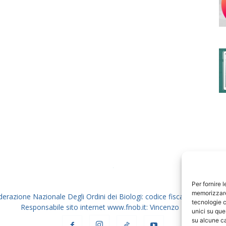
degli
Ordini
dei
Per fornire 
memorizzare 
derazione Nazionale Degli Ordini dei Biologi: codice fiscale 80069130
tecnologie c
Responsabile sito internet www.fnob.it: Vincenzo D'Anna
unici su que
su alcune ca