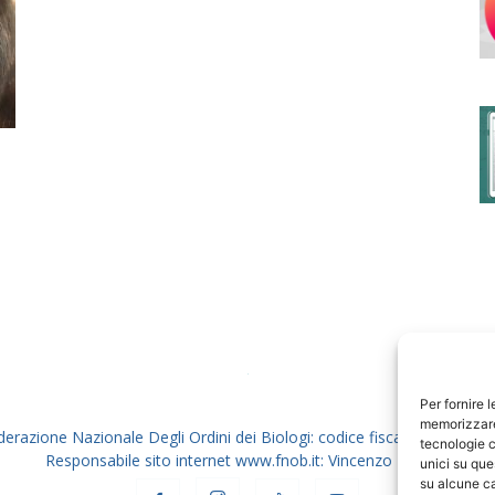
degli
Ordini
dei
Per fornire 
memorizzare 
derazione Nazionale Degli Ordini dei Biologi: codice fiscale 80069130
tecnologie c
Responsabile sito internet www.fnob.it: Vincenzo D'Anna
unici su que
su alcune ca