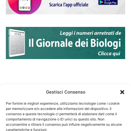
Gestisci Consenso
Per fornire le migliori esperienze, utilizziamo tecnologie come i cookie
per memorizzare e/o accedere alle informazioni del dispositivo. Il
Federazione Nazionale Degli Ordini dei Biologi:
consenso a queste tecnologie ci permetterà di elaborare dati come il
codice fiscale 80069130583
comportamento di navigazione o ID unici su questo sito. Non
Responsabile sito internet www.fnob.it: Vincenzo
acconsentire o ritirare il consenso può influire negativamente su alcune
caratteristiche e funzioni.
D'Anna