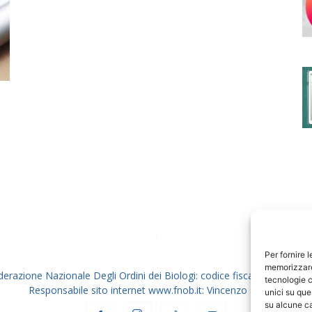
degli
Ordini
dei
Per fornire 
memorizzare 
derazione Nazionale Degli Ordini dei Biologi: codice fiscale 80069130
tecnologie c
Responsabile sito internet www.fnob.it: Vincenzo D'Anna
unici su que
su alcune ca