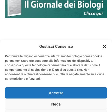
Gestisci Consenso
Per fornire le migliori esperienze, utilizziamo tecnologie come i cookie
per memorizzare e/o accedere alle informazioni del dispositivo. Il
Federazione Nazionale Degli Ordini dei Biologi:
consenso a queste tecnologie ci permetterà di elaborare dati come il
codice fiscale 80069130583
comportamento di navigazione o ID unici su questo sito. Non
Responsabile sito internet www.fnob.it: Vincenzo
acconsentire o ritirare il consenso può influire negativamente su alcune
D'Anna
caratteristiche e funzioni.
Accetta
Nega