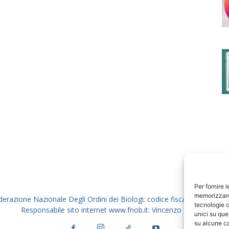
degli
Ordini
dei
Per fornire 
memorizzare 
derazione Nazionale Degli Ordini dei Biologi: codice fiscale 80069130
tecnologie c
Responsabile sito internet www.fnob.it: Vincenzo D'Anna
unici su que
su alcune ca