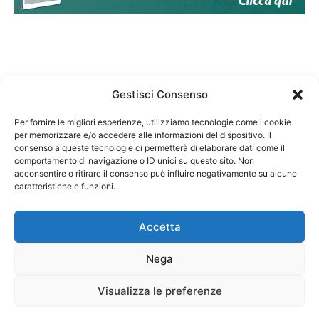
Gestisci Consenso
Per fornire le migliori esperienze, utilizziamo tecnologie come i cookie
per memorizzare e/o accedere alle informazioni del dispositivo. Il
Federazione Nazionale Degli Ordini dei Biologi:
consenso a queste tecnologie ci permetterà di elaborare dati come il
codice fiscale 80069130583
comportamento di navigazione o ID unici su questo sito. Non
Responsabile sito internet www.fnob.it: Vincenzo
acconsentire o ritirare il consenso può influire negativamente su alcune
D'Anna
caratteristiche e funzioni.
Accetta
Nega
Privacy Policy
Cookie Policy
Visualizza le preferenze
Copyright © 2023 Federazione Nazionale degli Ordini dei Biologi, All