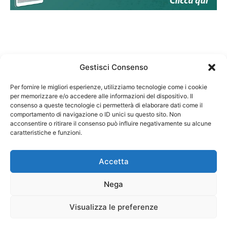
Gestisci Consenso
Per fornire le migliori esperienze, utilizziamo tecnologie come i cookie
per memorizzare e/o accedere alle informazioni del dispositivo. Il
Federazione Nazionale Degli Ordini dei Biologi:
consenso a queste tecnologie ci permetterà di elaborare dati come il
codice fiscale 80069130583
comportamento di navigazione o ID unici su questo sito. Non
Responsabile sito internet www.fnob.it: Vincenzo
acconsentire o ritirare il consenso può influire negativamente su alcune
D'Anna
caratteristiche e funzioni.
Accetta
Nega
Privacy Policy
Cookie Policy
Visualizza le preferenze
Copyright © 2023 Federazione Nazionale degli Ordini dei Biologi, All