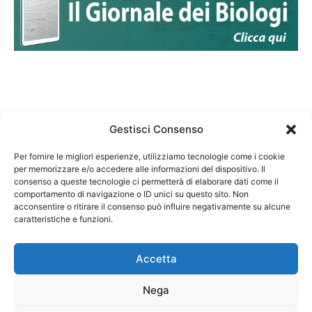
Gestisci Consenso
Per fornire le migliori esperienze, utilizziamo tecnologie come i cookie
per memorizzare e/o accedere alle informazioni del dispositivo. Il
Federazione Nazionale Degli Ordini dei Biologi:
consenso a queste tecnologie ci permetterà di elaborare dati come il
codice fiscale 80069130583
comportamento di navigazione o ID unici su questo sito. Non
Responsabile sito internet www.fnob.it: Vincenzo
acconsentire o ritirare il consenso può influire negativamente su alcune
D'Anna
caratteristiche e funzioni.
Accetta
Nega