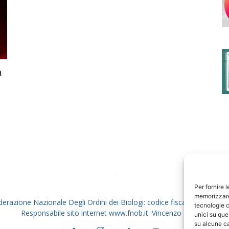
degli
a
Ordini
dei
Per fornire 
memorizzare 
derazione Nazionale Degli Ordini dei Biologi: codice fiscale 80069130
tecnologie c
Responsabile sito internet www.fnob.it: Vincenzo D'Anna
unici su que
su alcune ca