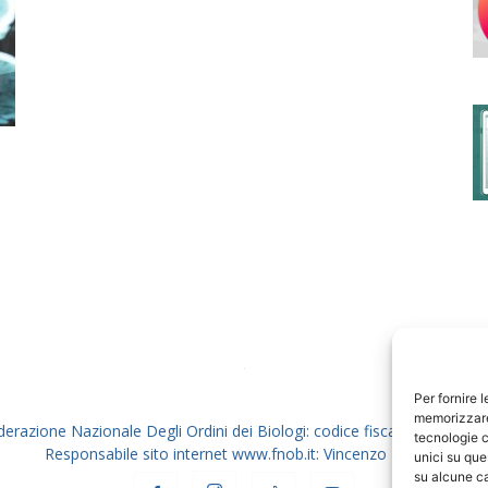
degli
Ordini
dei
Per fornire 
memorizzare 
derazione Nazionale Degli Ordini dei Biologi: codice fiscale 80069130
tecnologie c
Responsabile sito internet www.fnob.it: Vincenzo D'Anna
unici su que
su alcune ca