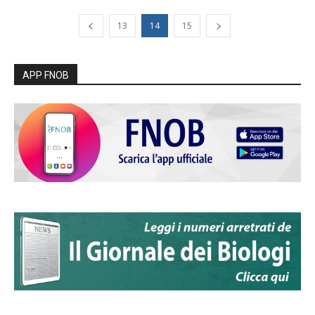
13
14
15
APP FNOB