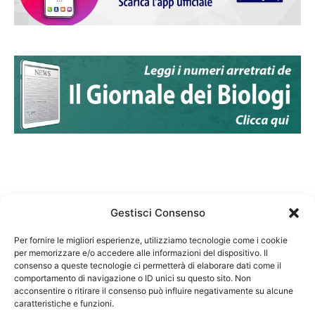
Gestisci Consenso
Per fornire le migliori esperienze, utilizziamo tecnologie come i cookie
per memorizzare e/o accedere alle informazioni del dispositivo. Il
Federazione Nazionale Degli Ordini dei Biologi:
consenso a queste tecnologie ci permetterà di elaborare dati come il
codice fiscale 80069130583
comportamento di navigazione o ID unici su questo sito. Non
Responsabile sito internet www.fnob.it: Vincenzo
acconsentire o ritirare il consenso può influire negativamente su alcune
D'Anna
caratteristiche e funzioni.