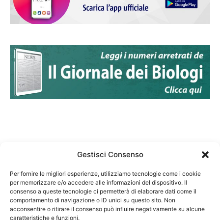
Gestisci Consenso
Per fornire le migliori esperienze, utilizziamo tecnologie come i cookie
per memorizzare e/o accedere alle informazioni del dispositivo. Il
Federazione Nazionale Degli Ordini dei Biologi:
consenso a queste tecnologie ci permetterà di elaborare dati come il
codice fiscale 80069130583
comportamento di navigazione o ID unici su questo sito. Non
Responsabile sito internet www.fnob.it: Vincenzo
acconsentire o ritirare il consenso può influire negativamente su alcune
caratteristiche e funzioni.
D'Anna