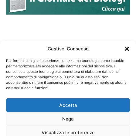
Gestisci Consenso
Per fornire le migliori esperienze, utilizziamo tecnologie come i cookie
per memorizzare e/o accedere alle informazioni del dispositivo. Il
Federazione Nazionale Degli Ordini dei Biologi:
consenso a queste tecnologie ci permetterà di elaborare dati come il
codice fiscale 80069130583
comportamento di navigazione o ID unici su questo sito. Non
Responsabile sito internet www.fnob.it: Vincenzo
acconsentire o ritirare il consenso può influire negativamente su alcune
D'Anna
caratteristiche e funzioni.
Accetta
Nega
Privacy Policy
Cookie Policy
Visualizza le preferenze