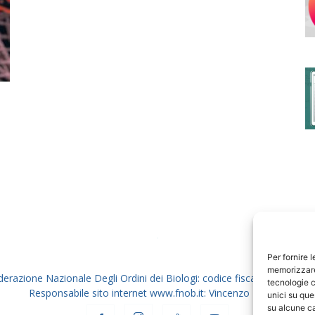
degli
Ordini
dei
Per fornire 
memorizzare 
derazione Nazionale Degli Ordini dei Biologi: codice fiscale 80069130
tecnologie c
Responsabile sito internet www.fnob.it: Vincenzo D'Anna
unici su que
su alcune ca