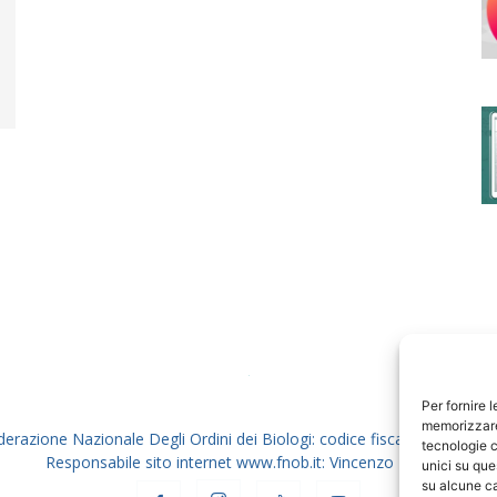
degli
Ordini
dei
Per fornire 
memorizzare 
derazione Nazionale Degli Ordini dei Biologi: codice fiscale 80069130
tecnologie c
Responsabile sito internet www.fnob.it: Vincenzo D'Anna
unici su que
su alcune ca