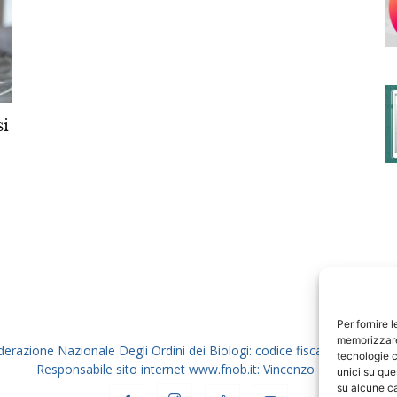
degli
si
Ordini
dei
Per fornire 
memorizzare 
derazione Nazionale Degli Ordini dei Biologi: codice fiscale 80069130
tecnologie c
Responsabile sito internet www.fnob.it: Vincenzo D'Anna
unici su que
su alcune ca