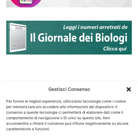
Gestisci Consenso
Per fornire le migliori esperienze, utilizziamo tecnologie come i cookie
per memorizzare e/o accedere alle informazioni del dispositivo. Il
Federazione Nazionale Degli Ordini dei Biologi:
consenso a queste tecnologie ci permetterà di elaborare dati come il
codice fiscale 80069130583
comportamento di navigazione o ID unici su questo sito. Non
Responsabile sito internet www.fnob.it: Vincenzo
acconsentire o ritirare il consenso può influire negativamente su alcune
caratteristiche e funzioni.
D'Anna