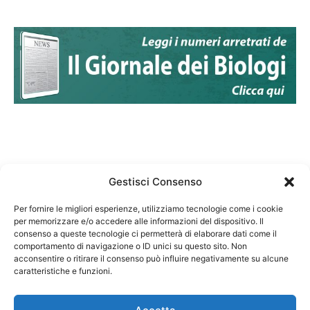
Gestisci Consenso
Per fornire le migliori esperienze, utilizziamo tecnologie come i cookie
per memorizzare e/o accedere alle informazioni del dispositivo. Il
Federazione Nazionale Degli Ordini dei Biologi:
consenso a queste tecnologie ci permetterà di elaborare dati come il
codice fiscale 80069130583
comportamento di navigazione o ID unici su questo sito. Non
Responsabile sito internet www.fnob.it: Vincenzo
acconsentire o ritirare il consenso può influire negativamente su alcune
D'Anna
caratteristiche e funzioni.