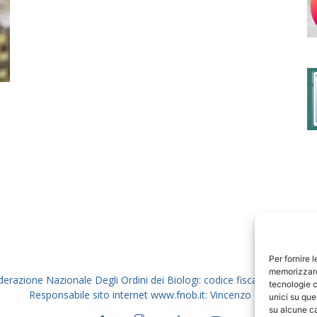
degli
Ordini
dei
Per fornire 
memorizzare 
derazione Nazionale Degli Ordini dei Biologi: codice fiscale 80069130
tecnologie c
Responsabile sito internet www.fnob.it: Vincenzo D'Anna
unici su que
su alcune ca