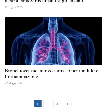
metapneumovirus umano sugli anziani
29 Luglio 2025
Bronchioectasie, nuovo farmaco per modulare
l’infiammazione
27 Maggio 2025
1
2
3