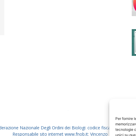
degli
Ordini
dei
Per fornire 
memorizzare 
derazione Nazionale Degli Ordini dei Biologi: codice fiscale 80069130
tecnologie c
Responsabile sito internet www.fnob.it: Vincenzo D'Anna
unici su que