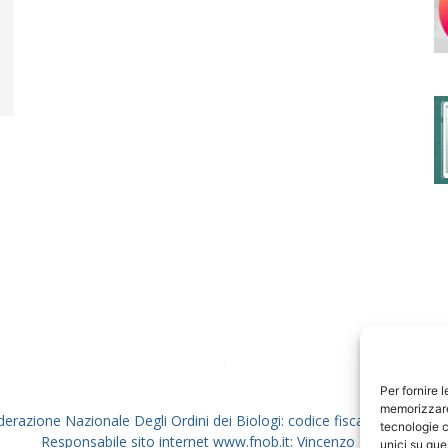
degli
Ordini
dei
Per fornire 
memorizzare 
derazione Nazionale Degli Ordini dei Biologi: codice fiscale 80069130
tecnologie c
Responsabile sito internet www.fnob.it: Vincenzo D'Anna
unici su que