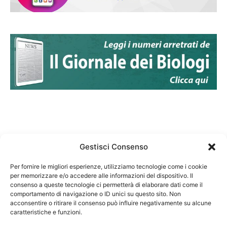
Gestisci Consenso
Per fornire le migliori esperienze, utilizziamo tecnologie come i cookie
per memorizzare e/o accedere alle informazioni del dispositivo. Il
Federazione Nazionale Degli Ordini dei Biologi:
consenso a queste tecnologie ci permetterà di elaborare dati come il
codice fiscale 80069130583
comportamento di navigazione o ID unici su questo sito. Non
Responsabile sito internet www.fnob.it: Vincenzo
acconsentire o ritirare il consenso può influire negativamente su alcune
caratteristiche e funzioni.
D'Anna